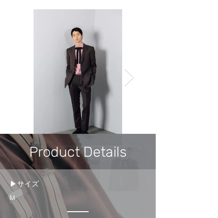
Product Details
▶サイズ
M