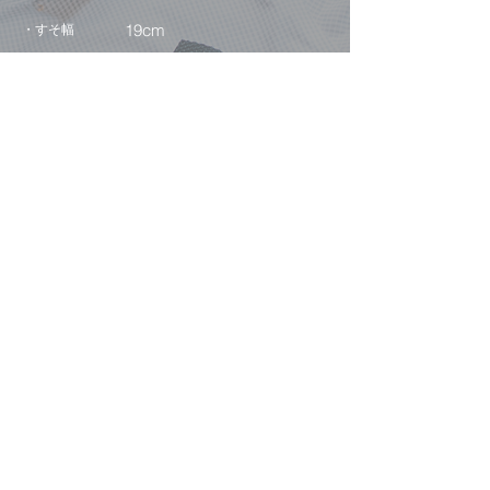
19cm
・すそ幅
▶その他
・透け感
・素材の伸縮性
・光沢感
なし
HOME
Instagram