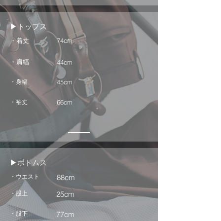
▶トップス
・着丈
74cm
・肩幅
44cm
・身幅
45cm
・袖丈
66cm
▶ボトムス
・ウエスト
88cm
・股上
25cm
・股下
77cm