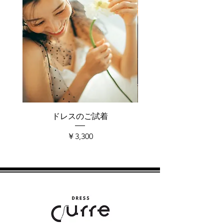
ドレスのご試着
価格
￥3,300